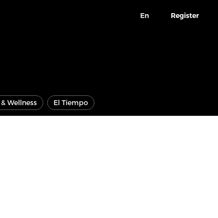
En
Register
e & Wellness
El Tiempo