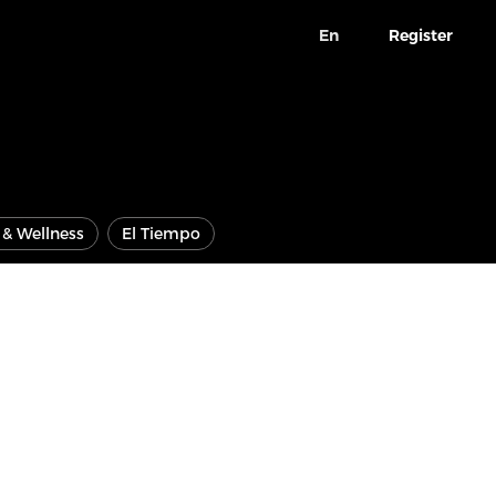
En
Register
e & Wellness
El Tiempo