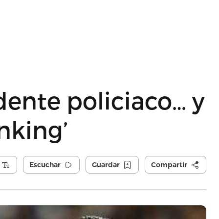
dente policiaco… y
anking’
Escuchar
Guardar
Compartir