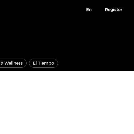
En
Register
e & Wellness
El Tiempo