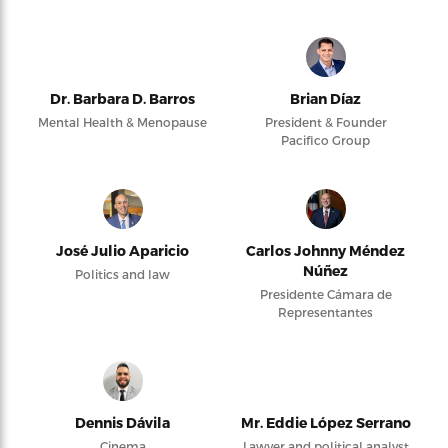
Dr. Barbara D. Barros
Brian Díaz
Mental Health & Menopause
President & Founder
Pacifico Group
José Julio Aparicio
Carlos Johnny Méndez
Núñez
Politics and law
Presidente Cámara de
Representantes
Dennis Dávila
Mr. Eddie López Serrano
Cinema
Lawyer and political analyst