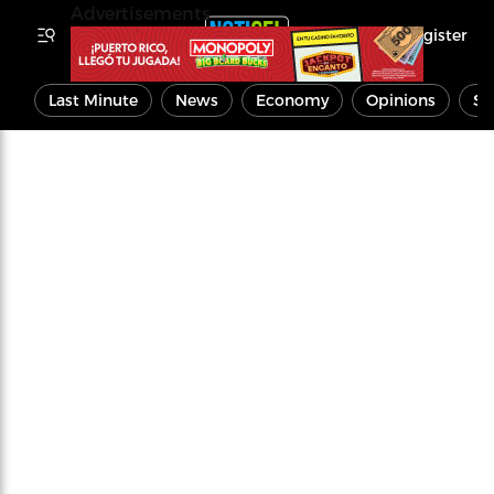
Advertisements
Register
Last Minute
News
Economy
Opinions
Sp