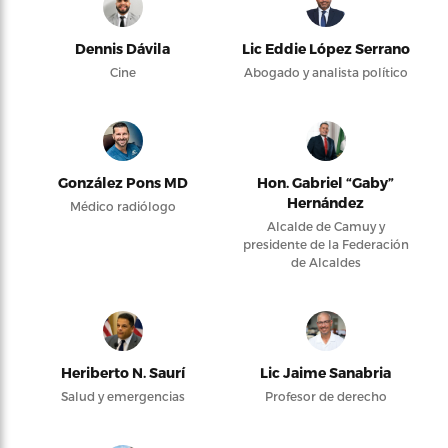
Dennis Dávila
Lic Eddie López Serrano
Cine
Abogado y analista político
González Pons MD
Hon. Gabriel “Gaby”
Hernández
Médico radiólogo
Alcalde de Camuy y
presidente de la Federación
de Alcaldes
Heriberto N. Saurí
Lic Jaime Sanabria
Salud y emergencias
Profesor de derecho