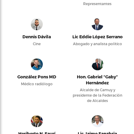
Representantes
Dennis Dávila
Lic Eddie López Serrano
Cine
Abogado y analista político
González Pons MD
Hon. Gabriel “Gaby”
Hernández
Médico radiólogo
Alcalde de Camuy y
presidente de la Federación
de Alcaldes
Heriberto N. Saurí
Lic Jaime Sanabria