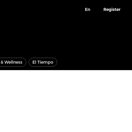
En
Register
e & Wellness
El Tiempo