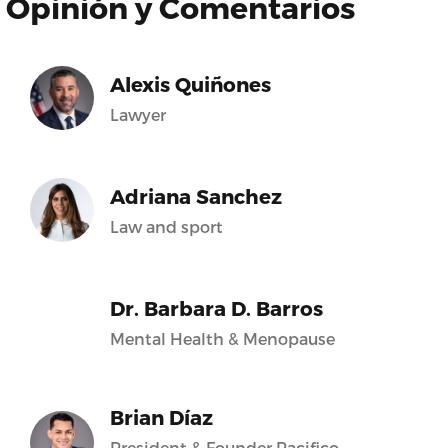
Opinión y Comentarios
Alexis Quiñones
Lawyer
Adriana Sanchez
Law and sport
Dr. Barbara D. Barros
Mental Health & Menopause
Brian Díaz
President & Founder Pacifico