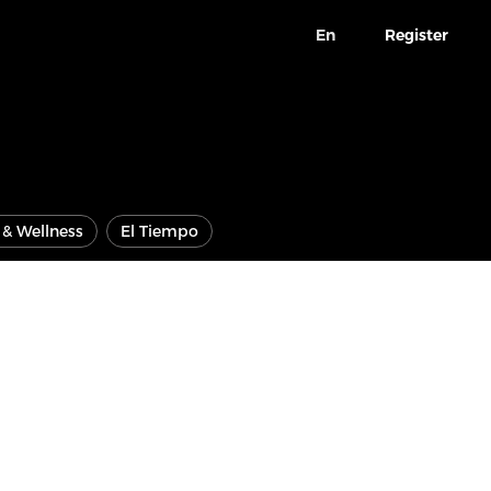
En
Register
e & Wellness
El Tiempo