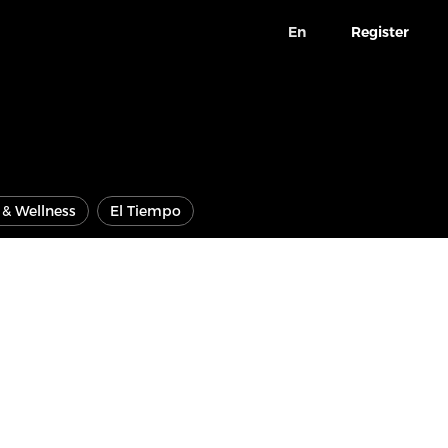
En
Register
e & Wellness
El Tiempo