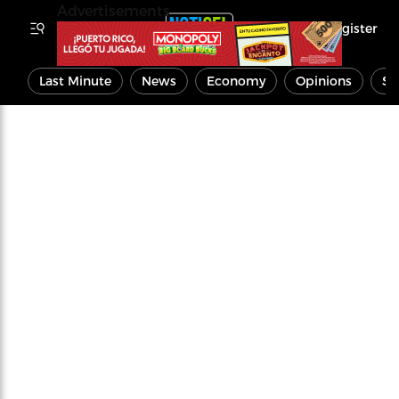
Advertisements
Register
Last Minute
News
Economy
Opinions
Sp