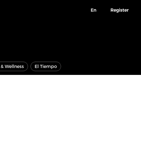
En
Register
e & Wellness
El Tiempo