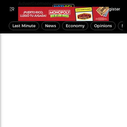
Advertisements
Register
Last Minute
News
Economy
Opinions
Sp