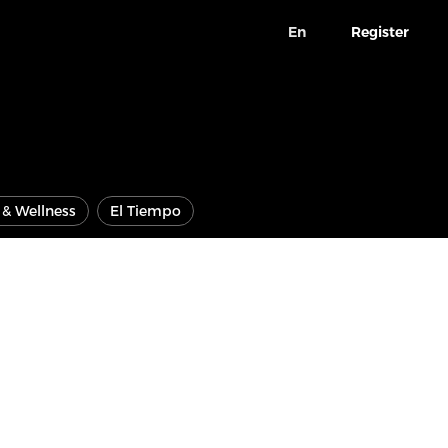
En
Register
e & Wellness
El Tiempo