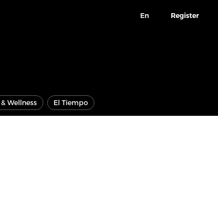
En
Register
e & Wellness
El Tiempo