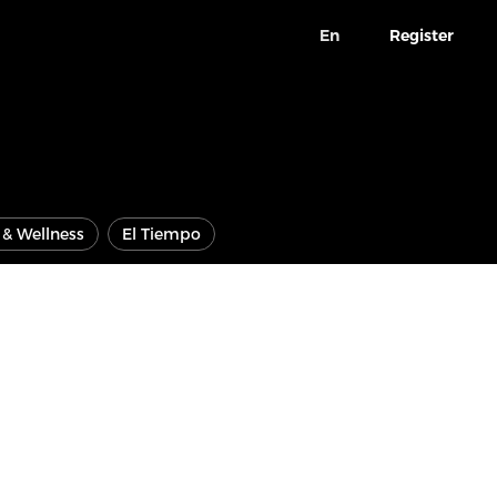
En
Register
e & Wellness
El Tiempo