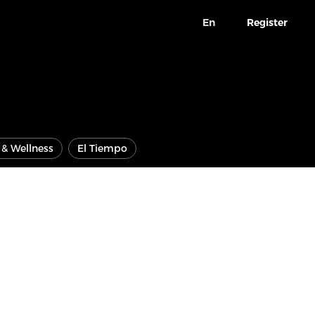
En
Register
e & Wellness
El Tiempo