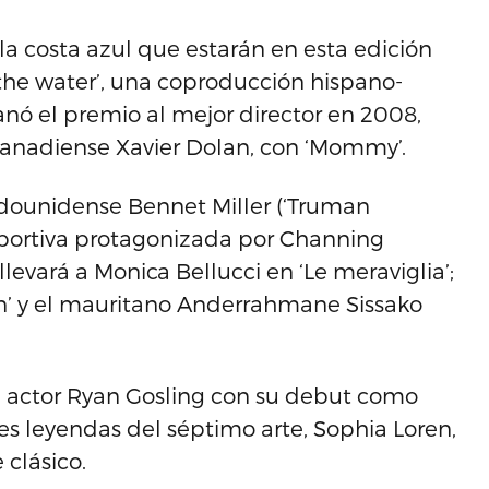
la costa azul que estarán en esta edición
the water’, una coproducción hispano-
anó el premio al mejor director en 2008,
l canadiense Xavier Dolan, con ‘Mommy’.
adounidense Bennet Miller (‘Truman
deportiva protagonizada por Channing
levará a Monica Bellucci en ‘Le meraviglia’;
an’ y el mauritano Anderrahmane Sissako
 el actor Ryan Gosling con su debut como
des leyendas del séptimo arte, Sophia Loren,
 clásico.