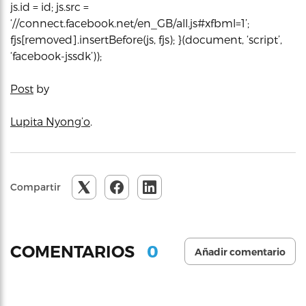
js.id = id; js.src =
‘//connect.facebook.net/en_GB/all.js#xfbml=1’;
fjs[removed].insertBefore(js, fjs); }(document, ‘script’,
‘facebook-jssdk’));
Post
by
Lupita Nyong’o
.
Compartir
0
COMENTARIOS
Añadir comentario