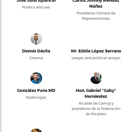
José Julio Aparicio
Carlos Johnny Méndez
Núñez
Politics and law
Presidente Cámara de
Representantes
Dennis Dávila
Mr. Eddie López Serrano
Cinema
Lawyer and political analyst
González Pons MD
Hon. Gabriel “Gaby”
Hernández
Radiologist
Alcalde de Camuy y
presidente de la Federación
de Alcaldes