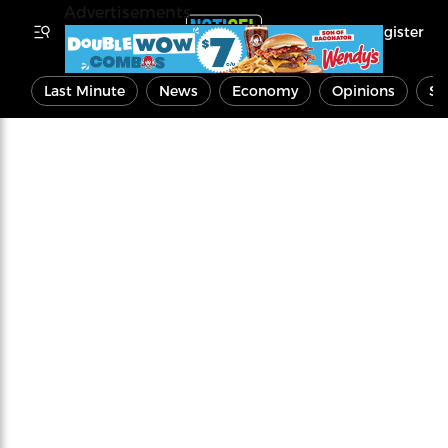
Advertisements
Register
Last Minute
News
Economy
Opinions
Sp