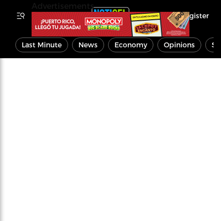
Advertisements
Register
Last Minute
News
Economy
Opinions
Sp