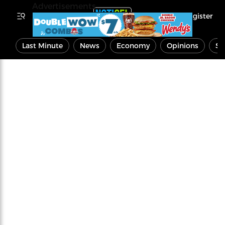
Advertisements
Register
Last Minute
News
Economy
Opinions
Sp