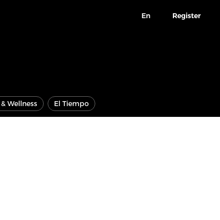
En
Register
e & Wellness
El Tiempo