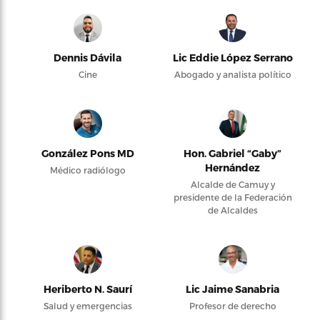
Dennis Dávila
Lic Eddie López Serrano
Cine
Abogado y analista político
González Pons MD
Hon. Gabriel “Gaby”
Hernández
Médico radiólogo
Alcalde de Camuy y
presidente de la Federación
de Alcaldes
Heriberto N. Saurí
Lic Jaime Sanabria
Salud y emergencias
Profesor de derecho