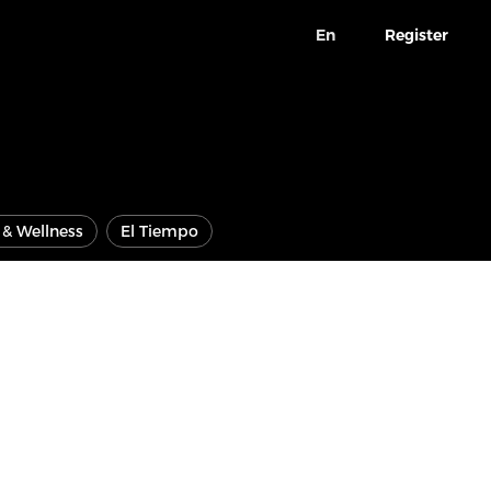
En
Register
e & Wellness
El Tiempo