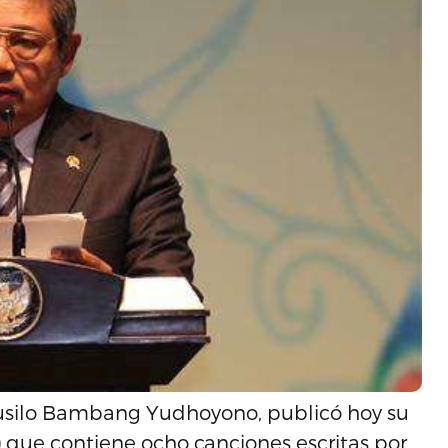
Susilo Bambang Yudhoyono, publicó hoy su
) que contiene ocho canciones escritas por