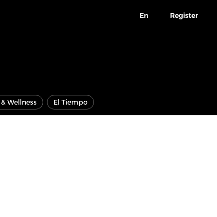
En
Register
e & Wellness
El Tiempo