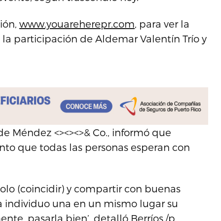
ión,
www.youareherepr.com
, para ver la
la participación de Aldemar Valentín Trío y
 de Méndez <><><>& Co., informó que
ento que todas las personas esperan con
olo (coincidir) y compartir con buenas
da individuo una en un mismo lugar su
te, pasarla bien’, detalló Berríos./p