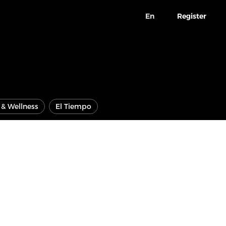
En
Register
e & Wellness
El Tiempo