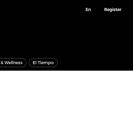
En
Register
e & Wellness
El Tiempo