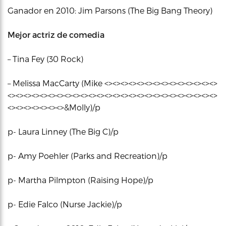
Ganador en 2010: Jim Parsons (The Big Bang Theory)
Mejor actriz de comedia
– Tina Fey (30 Rock)
– Melissa MacCarty (Mike <><><><><><><><><><><><><><>
<><><><><><><><><><><><><><><><><><><><><><><><><><>
<><><><><><><>&Molly)/p
p- Laura Linney (The Big C)/p
p- Amy Poehler (Parks and Recreation)/p
p- Martha Pilmpton (Raising Hope)/p
p- Edie Falco (Nurse Jackie)/p