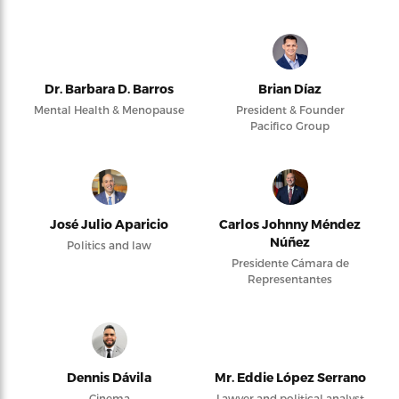
Dr. Barbara D. Barros
Brian Díaz
Mental Health & Menopause
President & Founder
Pacifico Group
José Julio Aparicio
Carlos Johnny Méndez
Núñez
Politics and law
Presidente Cámara de
Representantes
Dennis Dávila
Mr. Eddie López Serrano
Cinema
Lawyer and political analyst