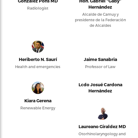
González Pons MD
Hon. Gabriel “Gaby”
Hernández
Radiologist
Alcalde de Camuy y
presidente de la Federación
de Alcaldes
Heriberto N. Saurí
Jaime Sanabria
Health and emergencies
Professor of Law
Lcdo Josué Cardona
Hernández
Kiara Gerena
Renewable Energy
Laureano Giraldez MD
Otorhinolaryngology and