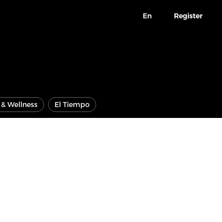
En
Register
e & Wellness
El Tiempo