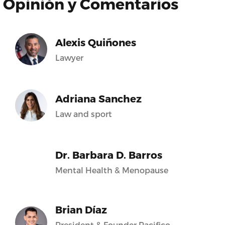
Opinión y Comentarios
Alexis Quiñones
Lawyer
Adriana Sanchez
Law and sport
Dr. Barbara D. Barros
Mental Health & Menopause
Brian Díaz
President & Founder Pacifico