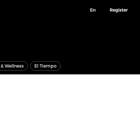
En
Register
e & Wellness
El Tiempo