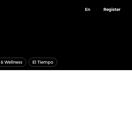
En
Register
e & Wellness
El Tiempo