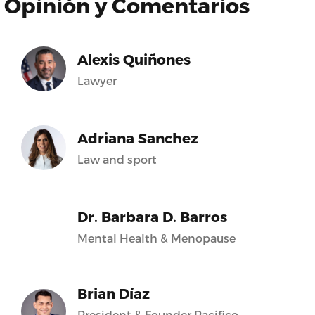
Opinión y Comentarios
Alexis Quiñones
Lawyer
Adriana Sanchez
Law and sport
Dr. Barbara D. Barros
Mental Health & Menopause
Brian Díaz
President & Founder Pacifico