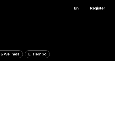
En
Register
e & Wellness
El Tiempo