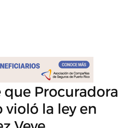
e que Procuradora
 violó la ley en
ez Veve