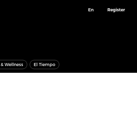
En
Register
e & Wellness
El Tiempo