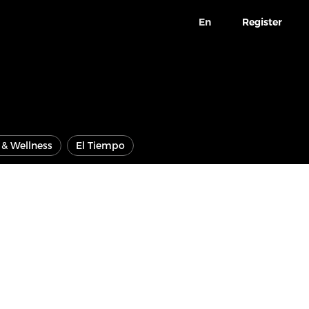
En
Register
e & Wellness
El Tiempo