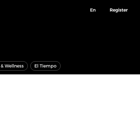
En
Register
e & Wellness
El Tiempo