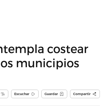
templa costear
los municipios
Escuchar
Guardar
Compartir