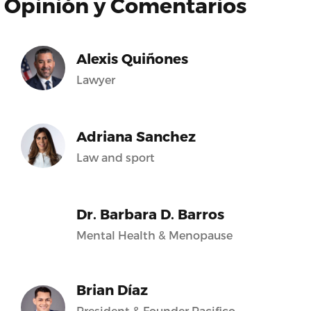
Opinión y Comentarios
Alexis Quiñones
Lawyer
Adriana Sanchez
Law and sport
Dr. Barbara D. Barros
Mental Health & Menopause
Brian Díaz
President & Founder Pacifico