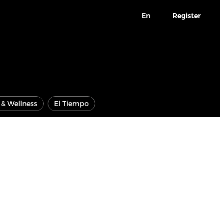
En
Register
e & Wellness
El Tiempo