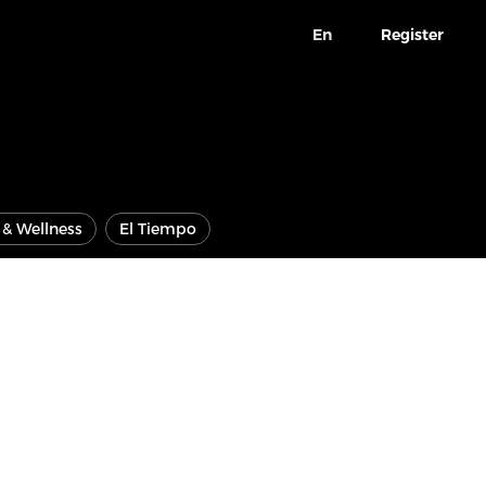
En
Register
e & Wellness
El Tiempo