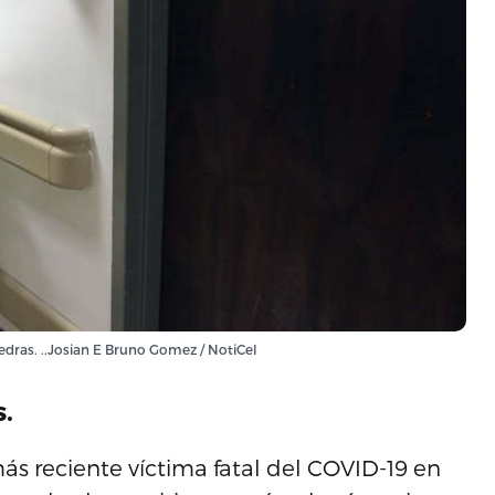
iedras. ..Josian E Bruno Gomez / NotiCel
s.
ás reciente víctima fatal del COVID-19 en