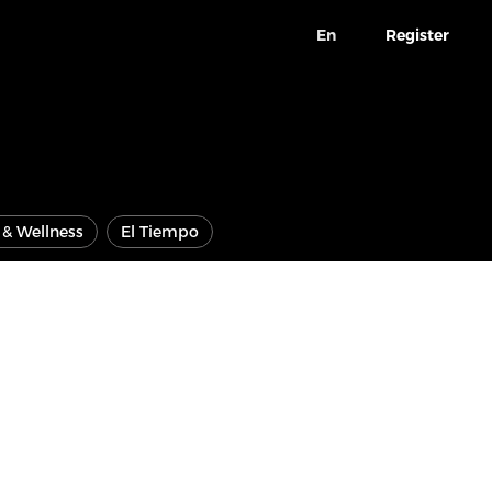
En
Register
e & Wellness
El Tiempo