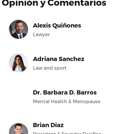
Opinión y Comentarios
Alexis Quiñones
Lawyer
Adriana Sanchez
Law and sport
Dr. Barbara D. Barros
Mental Health & Menopause
Brian Díaz
President & Founder Pacifico