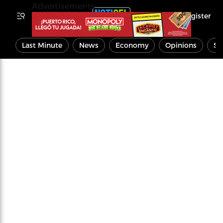
Advertisements
Register
Last Minute
News
Economy
Opinions
Sp