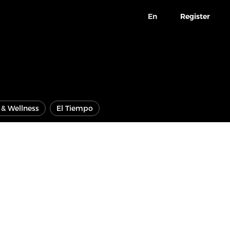
En
Register
e & Wellness
El Tiempo