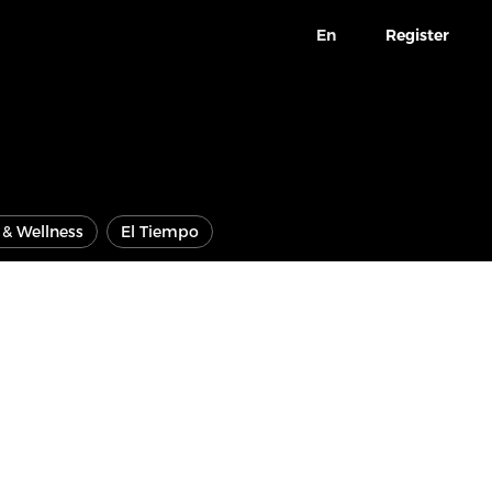
En
Register
e & Wellness
El Tiempo