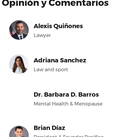
Opinión y Comentarios
Alexis Quiñones
Lawyer
Adriana Sanchez
Law and sport
Dr. Barbara D. Barros
Mental Health & Menopause
Brian Díaz
President & Founder Pacifico