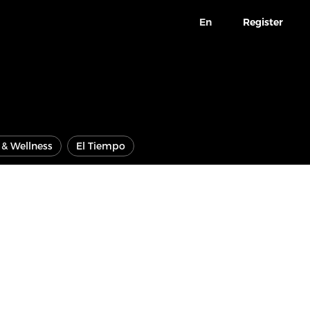
En
Register
e & Wellness
El Tiempo