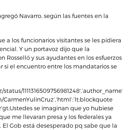
agregó Navarro, según las fuentes en la
a los funcionarios visitantes se les pidiera
encial. Y un portavoz dijo que la
n Rosselló y sus ayudantes en los esfuerzos
r si el encuentro entre los mandatarios se
ruz/status/1111316509756981248′,’author_name’:
com/CarmenYulinCruz’,’html’:’lt;blockquote
’ltr’gt;Ustedes se imaginan que yo hubiese
que me llevaran presa y los federales ya
 El Gob está desesperado pq sabe que la