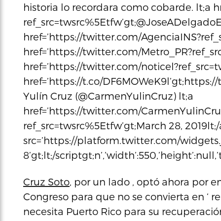
historia lo recordara como cobarde. lt;a
ref_src=twsrc%5Etfw’gt;@JoseADelgadoEND
href=’https://twitter.com/AgenciaINS?ref_
href=’https://twitter.com/Metro_PR?ref_sr
href=’https://twitter.com/noticel?ref_src=t
href=’https://t.co/DF6MOWeK9l’gt;https:/
Yulín Cruz (@CarmenYulinCruz) lt;a
href=’https://twitter.com/CarmenYulinCru
ref_src=twsrc%5Etfw’gt;March 28, 2019lt;/a
src=’https://platform.twitter.com/widgets.j
8’gt;lt;/scriptgt;n’,’width’:550,’height’:null
Cruz Soto
, por un lado , optó ahora por e
Congreso para que no se convierta en ‘ re
necesita Puerto Rico para su recuperación 