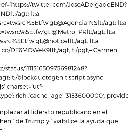
 href=’https://twitter.com/JoseADelgadoEND?
lt;/agt; lt;a
src=twsrc%5Etfw’gt;@AgenciaINSlt;/agt; lt;a
c=twsrc%5Etfw’gt;@Metro_PRlt;/agt; lt;a
wsrc%5Etfw’gt;@noticellt;/agt; lt;a
/t.co/DF6MOWeK9llt;/agt;lt;/pgt;– Carmen
z/status/1111316509756981248?
gt;lt;/blockquotegt;nlt;script async
s’ charset=’utf-
,’type’:’rich’,’cache_age’:’3153600000′,’provider_n
mplazar al liderato republicano en el
hen ‘ de Trump y ‘ viabilice la ayuda que
‘ .