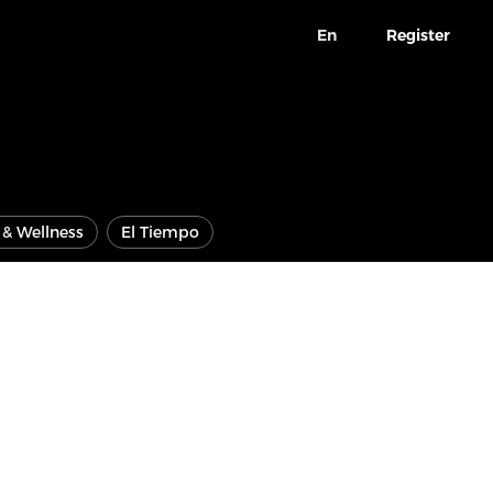
En
Register
e & Wellness
El Tiempo