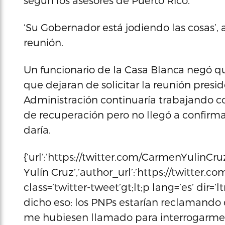
según los asesores de Puerto Rico.
‘Su Gobernador está jodiendo las cosas’, 
reunión.
Un funcionario de la Casa Blanca negó que 
que dejaran de solicitar la reunión presid
Administración continuaría trabajando co
de recuperación pero no llegó a confirma
daría.
{‘url’:’https://twitter.com/CarmenYulinC
Yulín Cruz’,’author_url’:’https://twitter.
class=’twitter-tweet’gt;lt;p lang=’es’ dir=
dicho eso: los PNPs estarían reclamando 
me hubiesen llamado para interrogarme.