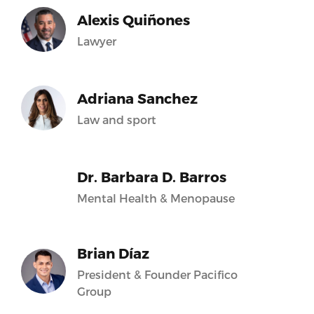
Alexis Quiñones
Lawyer
Adriana Sanchez
Law and sport
Dr. Barbara D. Barros
Mental Health & Menopause
ame’:’Twitter’,’provider_url’:’https://twitter.com’,
Brian Díaz
President & Founder Pacifico
Group