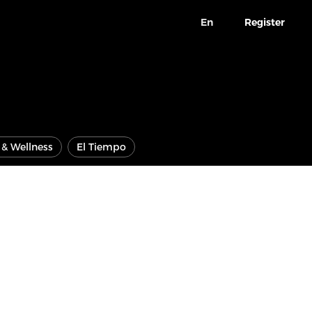
En
Register
e & Wellness
El Tiempo