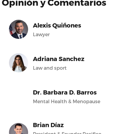
Opinión y Comentarios
Alexis Quiñones
Lawyer
Adriana Sanchez
Law and sport
Dr. Barbara D. Barros
Mental Health & Menopause
Brian Díaz
President & Founder Pacifico