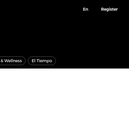
En
Register
e & Wellness
El Tiempo