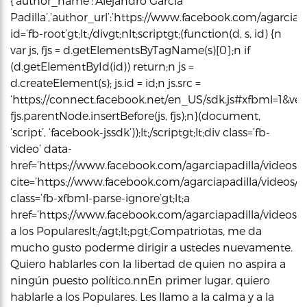
{‘author_name’:’Alejandro García
Padilla’,’author_url’:’https://www.facebook.com/agarciapad
id=’fb-root’gt;lt;/divgt;nlt;scriptgt;(function(d, s, id) {n
var js, fjs = d.getElementsByTagName(s)[0];n if
(d.getElementById(id)) return;n js =
d.createElement(s); js.id = id;n js.src =
‘https://connect.facebook.net/en_US/sdk.js#xfbml=1&vers
fjs.parentNode.insertBefore(js, fjs);n}(document,
‘script’, ‘facebook-jssdk’));lt;/scriptgt;lt;div class=’fb-
video’ data-
href=’https://www.facebook.com/agarciapadilla/videos/
cite=’https://www.facebook.com/agarciapadilla/videos/
class=’fb-xfbml-parse-ignore’gt;lt;a
href=’https://www.facebook.com/agarciapadilla/videos
a los Populareslt;/agt;lt;pgt;Compatriotas, me da
mucho gusto poderme dirigir a ustedes nuevamente.
Quiero hablarles con la libertad de quien no aspira a
ningún puesto político.nnEn primer lugar, quiero
hablarle a los Populares. Les llamo a la calma y a la