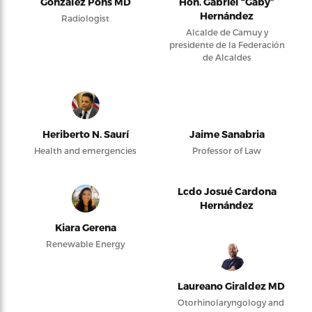
González Pons MD
Hon. Gabriel “Gaby”
Hernández
Radiologist
Alcalde de Camuy y
presidente de la Federación
de Alcaldes
Heriberto N. Saurí
Jaime Sanabria
Health and emergencies
Professor of Law
Lcdo Josué Cardona
Hernández
Kiara Gerena
Renewable Energy
Laureano Giraldez MD
Otorhinolaryngology and