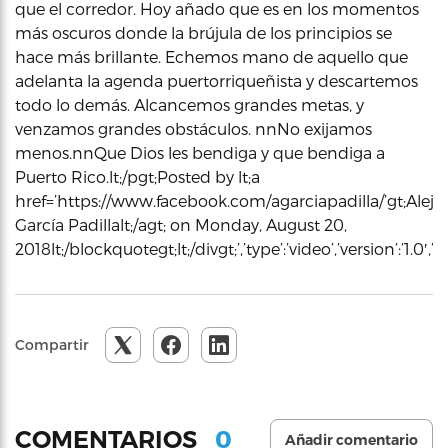
que el corredor. Hoy añado que es en los momentos
más oscuros donde la brújula de los principios se
hace más brillante. Echemos mano de aquello que
adelanta la agenda puertorriqueñista y descartemos
todo lo demás. Alcancemos grandes metas, y
venzamos grandes obstáculos. nnNo exijamos
menos.nnQue Dios les bendiga y que bendiga a
Puerto Rico.lt;/pgt;Posted by lt;a
href=’https://www.facebook.com/agarciapadilla/’gt;Alej
García Padillalt;/agt; on Monday, August 20,
2018lt;/blockquotegt;lt;/divgt;’,’type’:’video’,’version’:’
Compartir
0
COMENTARIOS
Añadir comentario